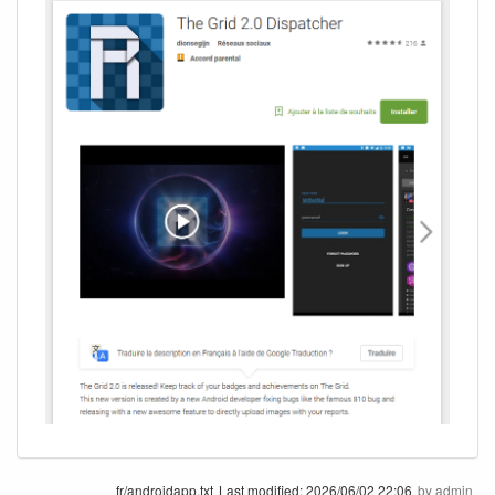
fr/androidapp.txt
Last modified:
2026/06/02 22:06
by
admin