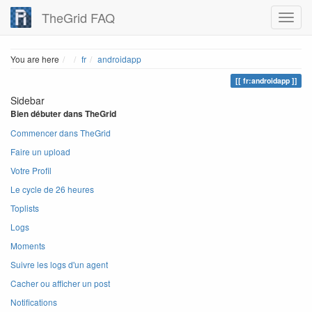
TheGrid FAQ
Home
You are here
fr
androidapp
fr:androidapp
Sidebar
Bien débuter dans TheGrid
Commencer dans TheGrid
Faire un upload
Votre Profil
Le cycle de 26 heures
Toplists
Logs
Moments
Suivre les logs d'un agent
Cacher ou afficher un post
Notifications